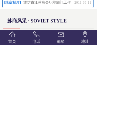
[规章制度]
潍坊市江苏商会职能部门工作
2011-05-11
苏商风采 ·
SOVIET STYLE
首页
电话
邮箱
地址
潍坊市江苏商会执行会长 赵永和
潍坊市江苏商会党支部书记兼秘
努力实现信息与资源的共享，为潍坊经济新的腾
飞做出更大的贡献！
STRIVE TO SHARE INFORMATION AND RESOURCES